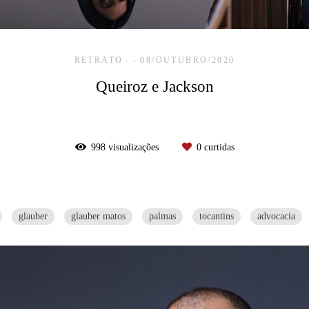
RETRATO
08/OUTUBRO/2020
Queiroz e Jackson
998
visualizações
0
curtidas
glauber
glauber matos
palmas
tocantins
advocacia