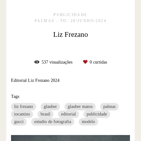
PUBLICIDADE
PALMAS - TO
20/JUNHO/2024
Liz Frezano
537
visualizações
0
curtidas
Editorial Liz Frezano 2024
Tags
liz frezano
glauber
glauber matos
palmas
tocantins
brasil
editorial
publicidade
gucci
estudio de fotografia
modelo