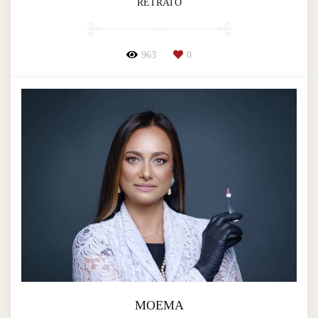
RETRATO
963
0
MOEMA