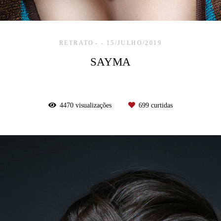
RETRATO
15/JULHO/2019
SAYMA
4470
visualizações
699
curtidas